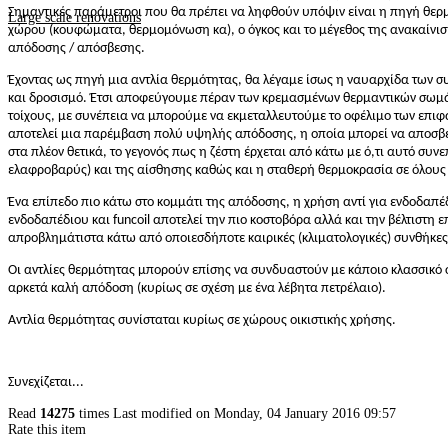
Σημαντικές παράμετροι που θα πρέπει να ληφθούν υπόψιν είναι η πηγή θερμ
Large scale renovations
χώρου (κουφώματα, θερμομόνωση κα), ο όγκος και το μέγεθος της ανακαίνισ
απόδοσης / απόσβεσης.
Έχοντας ως πηγή μια αντλία θερμότητας, θα λέγαμε ίσως η ναυαρχίδα των 
και δροσισμό. Έτσι αποφεύγουμε πέραν των κρεμασμένων θερμαντικών σωμάτ
τοίχους, με συνέπεια να μπορούμε να εκμεταλλευτούμε το οφέλιμο των επιφ
αποτελεί μια παρέμβαση πολύ υψηλής απόδοσης, η οποία μπορεί να αποσβέσει
στα πλέον θετικά, το γεγονός πως η ζέστη έρχεται από κάτω με ό,τι αυτό συνε
ελαφροβαρύς) και της αίσθησης καθώς και η σταθερή θερμοκρασία σε όλους
Ένα επίπεδο πιο κάτω στο κομμάτι της απόδοσης, η χρήση αντί για ενδοδα
ενδοδαπέδιου και funcoil αποτελεί την πιο κοστοβόρα αλλά και την βέλτιστη 
απροβλημάτιστα κάτω από οποιεσδήποτε καιρικές (κλιματολογικές) συνθήκες
Οι αντλίες θερμότητας μπορούν επίσης να συνδυαστούν με κάποιο κλασσικό 
αρκετά καλή απόδοση (κυρίως σε σχέση με ένα λέβητα πετρέλαιο).
Αντλία θερμότητας συνίσταται κυρίως σε χώρους οικιστικής χρήσης.
Συνεχίζεται...
Read
14275
times
Last modified on Monday, 04 January 2016 09:57
Rate this item