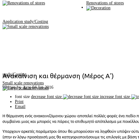
Renovations of stores
Application study/Costing
study/Costing
Ανακαίνιση και θέρμανση (Μέρος Α')
Small scale renovations
Written by
kcre
04 Jan 2016
font size
decrease font size
increase font size
Print
Email
Η θέρμανση ενός ανακαινιζόμενου χώρου αποτελεί πολλές φορές ένα πεδίο π
συμβαίνει μιας και μπορείς να πάρεις το επιθυμητό απότελεσμα με ποικίλλ
Υπαρχουν αρκετές παράμετροι όπου θα μπορούσαν να ληφθούν υπόψιν ούτως
(στην εν λόγω προσέγγισή μας θα κατηγοριοποιήσουμε τις επιλογές με βάση