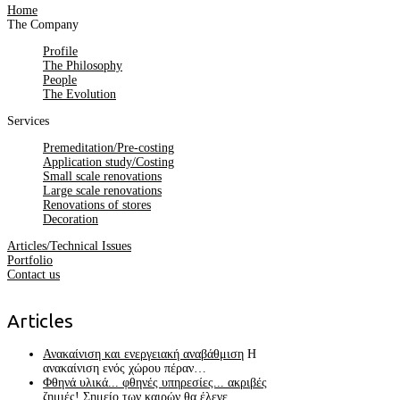
Home
The Company
Profile
The Philosophy
People
The Evolution
Services
Premeditation/Pre-costing
Application study/Costing
Small scale renovations
Large scale renovations
Renovations of stores
Decoration
Articles/Technical Issues
Portfolio
Contact us
Articles
Ανακαίνιση και ενεργειακή αναβάθμιση
Η
ανακαίνιση ενός χώρου πέραν…
Φθηνά υλικά... φθηνές υπηρεσίες... ακριβές
ζημιές!
Σημείο των καιρών θα έλεγε…