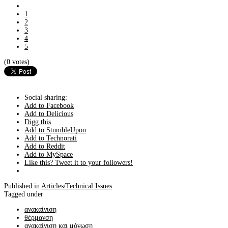
1
2
3
4
5
(0 votes)
Social sharing:
Add to Facebook
Add to Delicious
Digg this
Add to StumbleUpon
Add to Technorati
Add to Reddit
Add to MySpace
Like this? Tweet it to your followers!
Published in
Articles/Technical Issues
Tagged under
ανακαίνιση
θέρμανση
ανακαίνιση και μόνωση