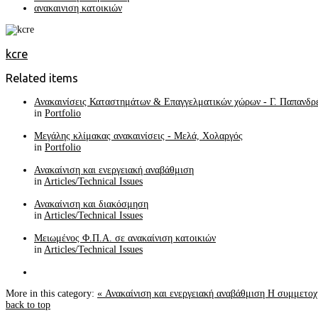
ανακαινιση κατοικιών
kcre
Related items
Ανακαινίσεις Καταστημάτων & Επαγγελματικών χώρων - Γ. Παπανδρ
in
Portfolio
Μεγάλης κλίμακας ανακαινίσεις - Μελά, Χολαργός
in
Portfolio
Ανακαίνιση και ενεργειακή αναβάθμιση
in
Articles/Technical Issues
Ανακαίνιση και διακόσμηση
in
Articles/Technical Issues
Μειωμένος Φ.Π.Α. σε ανακαίνιση κατοικιών
in
Articles/Technical Issues
More in this category:
« Ανακαίνιση και ενεργειακή αναβάθμιση
Η συμμετοχ
back to top