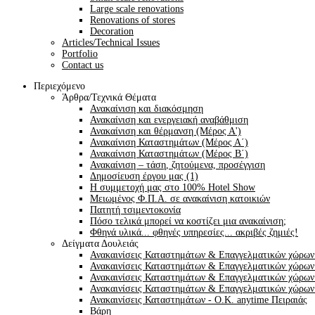
Large scale renovations
Renovations of stores
Decoration
Articles/Technical Issues
Portfolio
Contact us
Περιεχόμενο
Άρθρα/Τεχνικά Θέματα
Ανακαίνιση και διακόσμηση
Ανακαίνιση και ενεργειακή αναβάθμιση
Ανακαίνιση και θέρμανση (Μέρος Α')
Ανακαίνιση Καταστημάτων (Μέρος Α΄)
Ανακαίνιση Καταστημάτων (Μέρος Β΄)
Ανακαίνιση – τάση, ζητούμενα, προσέγγιση
Δημοσίευση έργου μας (1)
Η συμμετοχή μας στο 100% Hotel Show
Μειωμένος Φ.Π.Α. σε ανακαίνιση κατοικιών
Πατητή τσιμεντοκονία
Πόσο τελικά μπορεί να κοστίζει μια ανακαίνιση;
Φθηνά υλικά... φθηνές υπηρεσίες... ακριβές ζημιές!
Δείγματα Δουλειάς
Ανακαινίσεις Καταστημάτων & Επαγγελματικών χώρων 
Ανακαινίσεις Καταστημάτων & Επαγγελματικών χώρων
Ανακαινίσεις Καταστημάτων & Επαγγελματικών χώρων 
Ανακαινίσεις Καταστημάτων & Επαγγελματικών χώρων
Ανακαινίσεις Καταστημάτων - O.K. anytime Πειραιάς
Βάρη