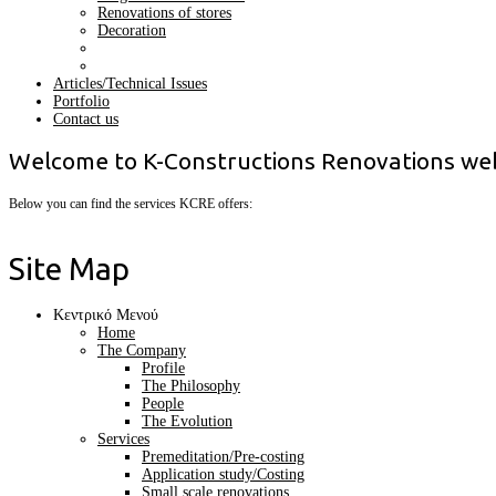
Renovations of stores
Decoration
Articles/Technical Issues
Portfolio
Contact us
Welcome to
K-Constructions Renovations
web
Below you can find the services KCRE offers:
Site Map
Κεντρικό Μενού
Home
The Company
Profile
The Philosophy
People
The Evolution
Services
Premeditation/Pre-costing
Application study/Costing
Small scale renovations