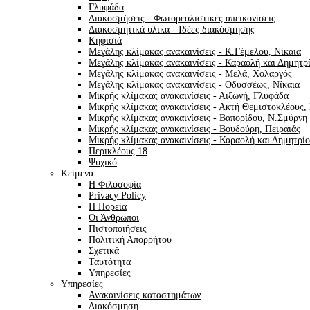
Γλυφάδα
Διακοσμήσεις - Φωτορεαλιστικές απεικονίσεις
Διακοσμητικά υλικά - Ιδέες διακόσμησης
Κηφισιά
Μεγάλης κλίμακας ανακαινίσεις - Κ.Γέμελου, Νίκαια
Μεγάλης κλίμακας ανακαινίσεις - Καραολή και Δημητρ
Μεγάλης κλίμακας ανακαινίσεις - Μελά, Χολαργός
Μεγάλης κλίμακας ανακαινίσεις - Οδυσσέως, Νίκαια
Μικρής κλίμακας ανακαινίσεις - Αιξωνή, Γλυφάδα
Μικρής κλίμακας ανακαινίσεις - Ακτή Θεμιστοκλέους, 
Μικρής κλίμακας ανακαινίσεις - Βαπορίδου, Ν.Σμύρνη
Μικρής κλίμακας ανακαινίσεις - Βουδούρη, Πειραιάς
Μικρής κλίμακας ανακαινίσεις - Καραολή και Δημητρί
Περικλέους 18
Ψυχικό
Κείμενα
H Φιλοσοφία
Privacy Policy
Η Πορεία
Οι Άνθρωποι
Πιστοποιήσεις
Πολιτική Απορρήτου
Σχετικά
Ταυτότητα
Υπηρεσίες
Υπηρεσίες
Ανακαινίσεις καταστημάτων
Διακόσμηση