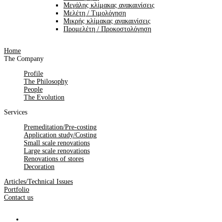
Μεγάλης κλίμακας ανακαινίσεις
Μελέτη / Τιμολόγηση
Μικρής κλίμακας ανακαινίσεις
Προμελέτη / Προκοστολόγηση
Home
The Company
Profile
The Philosophy
People
The Evolution
Services
Premeditation/Pre-costing
Application study/Costing
Small scale renovations
Large scale renovations
Renovations of stores
Decoration
Articles/Technical Issues
Portfolio
Contact us