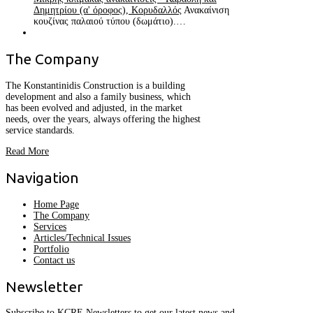
Δημητρίου (α' όροφος), Κορυδαλλός
Ανακαίνιση
κουζίνας παλαιού τύπου (δωμάτιο).…
The
Company
The Konstantinidis Construction is a building
development and also a family business, which
has been evolved and adjusted, in the market
needs, over the years, always offering the highest
service standards.
Read More
Navigation
Home Page
The Company
Services
Articles/Technical Issues
Portfolio
Contact us
Newsletter
Subscribe to KCRE Newsletters to get our latest news and