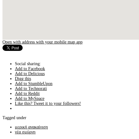
Open with address with your mobile map app
Social sharing:
Add to Facebook
Add to Delicious
Digg this
Add to StumbleUpon
Add to Technorati
Add to Reddit
Add to MySpace
Like this? Tweet it to your followers!
Tagged under
μερική ανακαίνιση
νέα σμύρνη