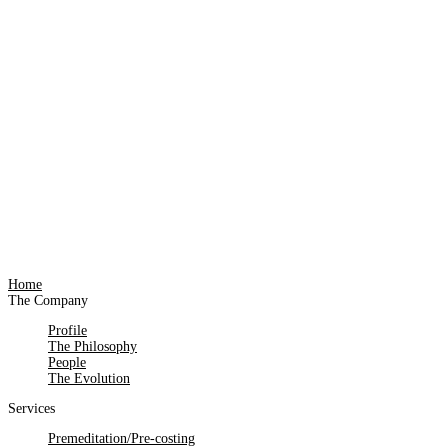
Home
The Company
Profile
The Philosophy
People
The Evolution
Services
Premeditation/Pre-costing