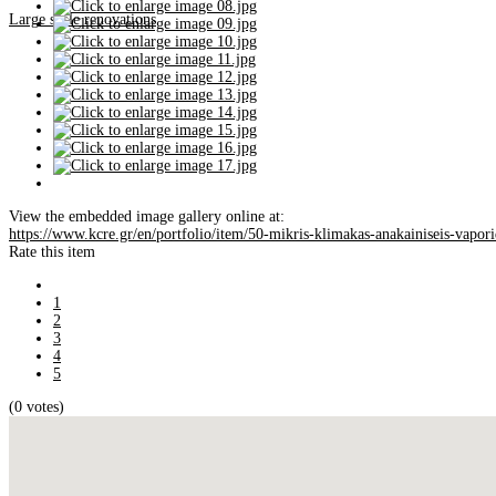
Large scale renovations
View the embedded image gallery online at:
https://www.kcre.gr/en/portfolio/item/50-mikris-klimakas-anakainiseis-vapo
Rate this item
1
2
3
4
5
(0 votes)