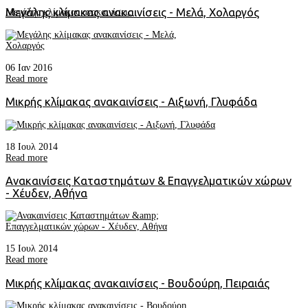
Μεγάλης κλίμακας ανακαινίσεις - Μελά, Χολαργός
Μεγάλης κλίμακας ανακαινίσεις
06 Ιαν 2016
Read more
Μικρής κλίμακας ανακαινίσεις - Αιξωνή, Γλυφάδα
18 Ιουλ 2014
Read more
Ανακαινίσεις Καταστημάτων & Επαγγελματικών χώρων
- Χέυδεν, Αθήνα
15 Ιουλ 2014
Read more
Μικρής κλίμακας ανακαινίσεις - Βουδούρη, Πειραιάς