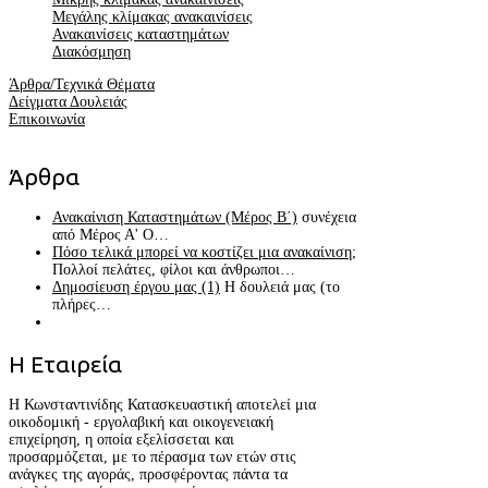
Μεγάλης κλίμακας ανακαινίσεις
Ανακαινίσεις καταστημάτων
Διακόσμηση
Άρθρα/Τεχνικά Θέματα
Δείγματα Δουλειάς
Επικοινωνία
Άρθρα
Ανακαίνιση Καταστημάτων (Μέρος Β΄)
συνέχεια
από Μέρος Α' Ο…
Πόσο τελικά μπορεί να κοστίζει μια ανακαίνιση;
Πολλοί πελάτες, φίλοι και άνθρωποι…
Δημοσίευση έργου μας (1)
Η δουλειά μας (το
πλήρες…
Η
Εταιρεία
Η Κωνσταντινίδης Κατασκευαστική αποτελεί μια
οικοδομική - εργολαβική και οικογενειακή
επιχείρηση, η οποία εξελίσσεται και
προσαρμόζεται, με το πέρασμα των ετών στις
ανάγκες της αγοράς, προσφέροντας πάντα τα