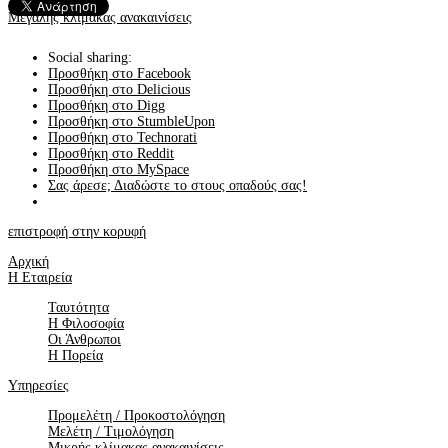
Μεγάλης κλίμακας ανακαινίσεις
Social sharing:
Προσθήκη στο Facebook
Προσθήκη στο Delicious
Προσθήκη στο Digg
Προσθήκη στο StumbleUpon
Προσθήκη στο Technorati
Προσθήκη στο Reddit
Προσθήκη στο MySpace
Σας άρεσε; Διαδώστε το στους οπαδούς σας!
επιστροφή στην κορυφή
Αρχική
H Εταιρεία
Ταυτότητα
Η Φιλοσοφία
Οι Άνθρωποι
Η Πορεία
Υπηρεσίες
Προμελέτη / Προκοστολόγηση
Μελέτη / Τιμολόγηση
Μικρής κλίμακας ανακαινίσεις