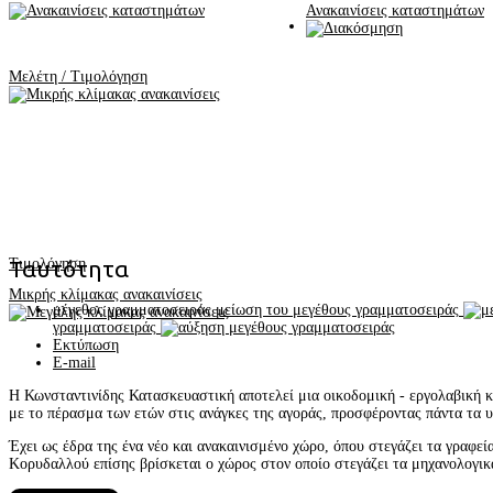
Ανακαινίσεις καταστημάτων
Μελέτη / Τιμολόγηση
Τιμολόγηση
Ταυτότητα
Μικρής κλίμακας ανακαινίσεις
μέγεθος γραμματοσειράς
μείωση του μεγέθους γραμματοσειράς
γραμματοσειράς
Εκτύπωση
E-mail
Η Κωνσταντινίδης Κατασκευαστική αποτελεί μια οικοδομική - εργολαβική κα
με το πέρασμα των ετών στις ανάγκες της αγοράς, προσφέροντας πάντα τα
Έχει ως έδρα της ένα νέο και ανακαινισμένο χώρο, όπου στεγάζει τα γραφεί
Κορυδαλλού επίσης βρίσκεται ο χώρος στον οποίο στεγάζει τα μηχανολογικά