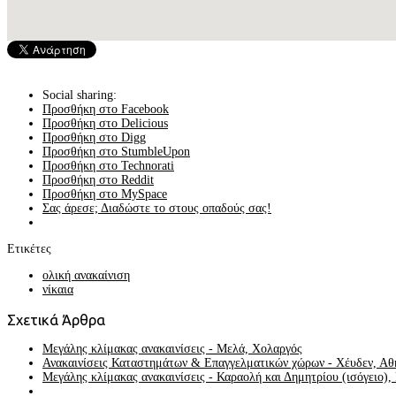
Social sharing:
Προσθήκη στο Facebook
Προσθήκη στο Delicious
Προσθήκη στο Digg
Προσθήκη στο StumbleUpon
Προσθήκη στο Technorati
Προσθήκη στο Reddit
Προσθήκη στο MySpace
Σας άρεσε; Διαδώστε το στους οπαδούς σας!
Ετικέτες
ολική ανακαίνιση
νίκαια
Σχετικά Άρθρα
Μεγάλης κλίμακας ανακαινίσεις - Μελά, Χολαργός
Ανακαινίσεις Καταστημάτων & Επαγγελματικών χώρων - Χέυδεν, Αθ
Μεγάλης κλίμακας ανακαινίσεις - Καραολή και Δημητρίου (ισόγειο)