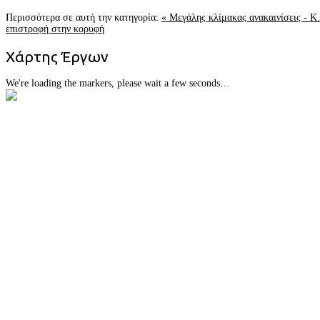
Περισσότερα σε αυτή την κατηγορία:
« Μεγάλης κλίμακας ανακαινίσεις - Κ
επιστροφή στην κορυφή
Χάρτης
Έργων
We're loading the markers, please wait a few seconds…