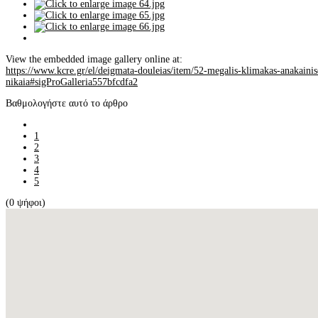
View the embedded image gallery online at:
https://www.kcre.gr/el/deigmata-douleias/item/52-megalis-klimakas-anakainis
nikaia#sigProGalleria557bfcdfa2
Βαθμολογήστε αυτό το άρθρο
1
2
3
4
5
(0 ψήφοι)